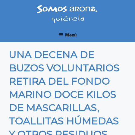
Saltar
al
contenido
UTE ARONA
Menú
Gestión de residuos y limpieza viaria
UNA DECENA DE
BUZOS VOLUNTARIOS
RETIRA DEL FONDO
MARINO DOCE KILOS
DE MASCARILLAS,
TOALLITAS HÚMEDAS
Y OTROS RESIDUOS