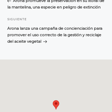
Arona promueve la preservación en su litoral de
ENTRADAS
la mantelina, una especie en peligro de extinción
Siguiente
SIGUIENTE
entrada
Arona lanza una campaña de concienciación para
promover el uso correcto de la gestión y reciclaje
del aceite vegetal